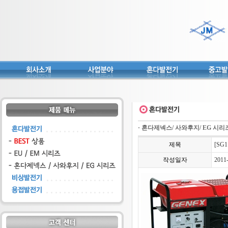
· 혼다제넥스/ 사와후지/ EG 시리
제목
[SG
작성일자
2011